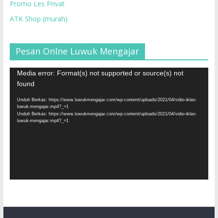
Promo Les Privat
ATK Shop (murah)
Pesan Onlne Luwuk Mengajar
Pemutar
Media error: Format(s) not supported or source(s) not
Video
found
Unduh Berkas: https://www.luwukmengajar.com/wp-content/uploads/2021/04/vidio-iklan-
luwuk-mengajar.mp4?_=1
Unduh Berkas: https://www.luwukmengajar.com/wp-content/uploads/2021/04/vidio-iklan-
luwuk-mengajar.mp4?_=1