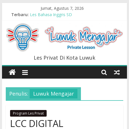
Skip
Jumat, Agustus 7, 2026
Les Privat Tematik (Semua Mata Pelajaran SD)
to
Terbaru:
Les Bahasa Inggris SD
content
LCC DIGITAL
Les Privat Arsitektur
Les Bahasa Arab
Luwuk
Les Privat Di Kota Luwuk
Mengajar
Les
Penulis:
Luwuk Mengajar
Privat
Di
Kota
Program Les Privat
Luwuk
LCC DIGITAL