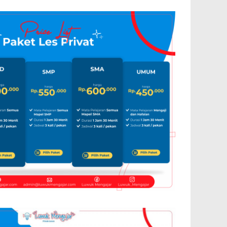
Arab
uwuk Mengajar
0