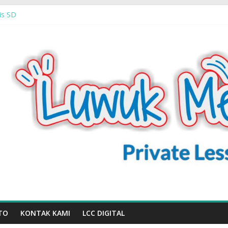
ik (Semua Mata Pelajaran SD)
is SD
tur
TO
KONTAK KAMI
LCC DIGITAL