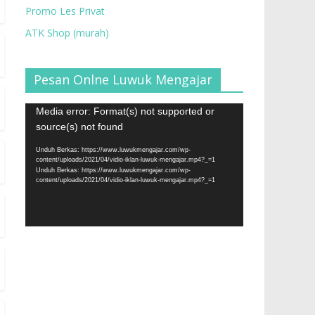
Promo Les Privat
ATK Shop (murah)
Pesan Onlne Luwuk Mengajar
Pemutar
Media error: Format(s) not supported or
Video
source(s) not found
Unduh Berkas: https://www.luwukmengajar.com/wp-
content/uploads/2021/04/vidio-iklan-luwuk-mengajar.mp4?_=1
Unduh Berkas: https://www.luwukmengajar.com/wp-
content/uploads/2021/04/vidio-iklan-luwuk-mengajar.mp4?_=1