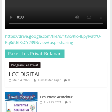
https://drive.google.com/file/d/1t8xvKlo4EpyIvatYU-
Rq8dU6XsCY239B/view?usp=sharing
Paket Les Privat Bulanan
Program Les Privat
LCC DIGITAL
Mei 14, 2025
Luwuk Mengajar
0
Les Privat Arsitektur
0
April 25, 2021