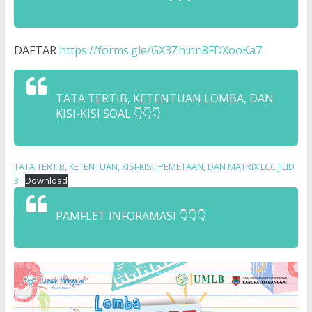
DAFTAR
https://forms.gle/GX3Zhinn8FDXooKa7
TATA TERTIB, KETENTUAN LOMBA, DAN
KISI-KISI SOAL 👇👇👇
TATA TERTIB, KETENTUAN, KISI-KISI, PEMETAAN, DAN MATRIX LCC JILID
3
Download
PAMFLET INFORAMASI 👇👇👇