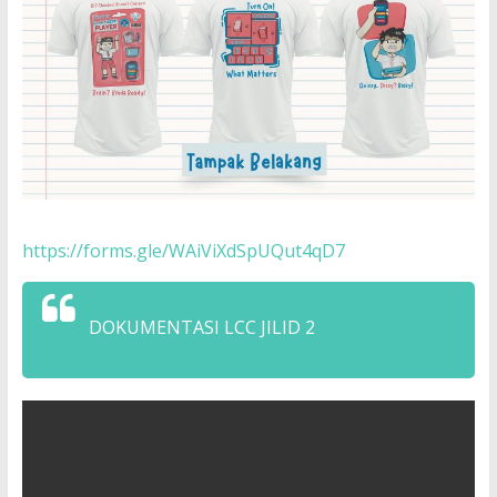
https://forms.gle/WAiViXdSpUQut4qD7
DOKUMENTASI LCC JILID 2