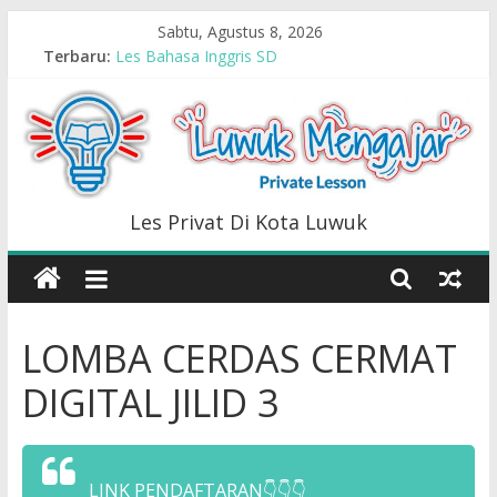
Skip
Sabtu, Agustus 8, 2026
to
Terbaru:
Les Bahasa Inggris SD
content
LCC DIGITAL
Les Privat Arsitektur
Les Bahasa Arab
Les Privat Tematik (Semua Mata Pelajaran SD)
Luwuk
Les Privat Di Kota Luwuk
Mengajar
Les
LOMBA CERDAS CERMAT
Privat
Di
DIGITAL JILID 3
Kota
Luwuk
LINK PENDAFTARAN👇👇👇