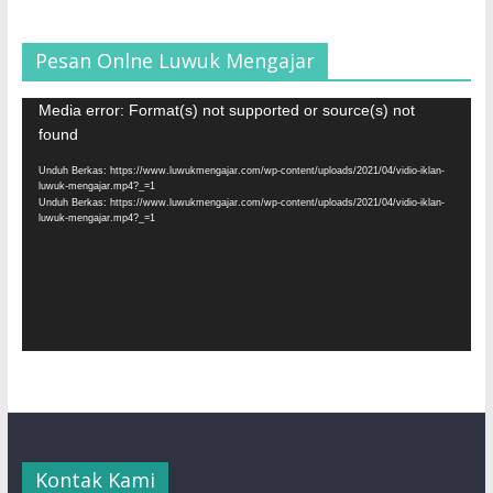
Pesan Onlne Luwuk Mengajar
Pemutar
Media error: Format(s) not supported or source(s) not
Video
found
Unduh Berkas: https://www.luwukmengajar.com/wp-content/uploads/2021/04/vidio-iklan-
luwuk-mengajar.mp4?_=1
Unduh Berkas: https://www.luwukmengajar.com/wp-content/uploads/2021/04/vidio-iklan-
luwuk-mengajar.mp4?_=1
Kontak Kami