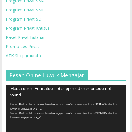
Program Privat SMA
Program Privat SMP
Program Privat SD
Program Privat Khusus
Paket Privat Bulanan
Promo Les Privat
ATK Shop (murah)
Pesan Onlne Luwuk Mengajar
Pemutar
Media error: Format(s) not supported or source(s) not
Video
found
Unduh Berkas: https://www.luwukmengajar.com/wp-content/uploads/2021/04/vidio-iklan-
luwuk-mengajar.mp4?_=1
Unduh Berkas: https://www.luwukmengajar.com/wp-content/uploads/2021/04/vidio-iklan-
luwuk-mengajar.mp4?_=1