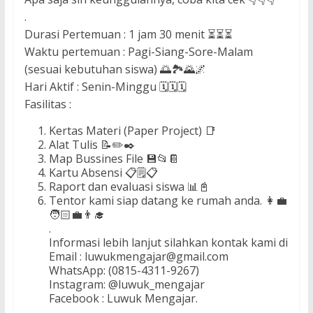
.
Durasi Pertemuan : 1 jam 30 menit ⏳⏳⏳
Waktu pertemuan : Pagi-Siang-Sore-Malam
(sesuai kebutuhan siswa) 🌅🏞️🌄🌌
Hari Aktif : Senin-Minggu 🗓️🗓️🗓️
Fasilitas :
Kertas Materi (Paper Project) 📑
Alat Tulis 📝✏️✒️
Map Bussines File 💾📂📔
Kartu Absensi 📋🗒️📋
Raport dan evaluasi siswa 📊📓
Tentor kami siap datang ke rumah anda. 👩‍💼
🧑🏻‍💼👨‍🎓
.
Informasi lebih lanjut silahkan kontak kami di
Email : luwukmengajar@gmail.com
WhatsApp: (0815-4311-9267)
Instagram: @luwuk_mengajar
Facebook : Luwuk Mengajar.
.