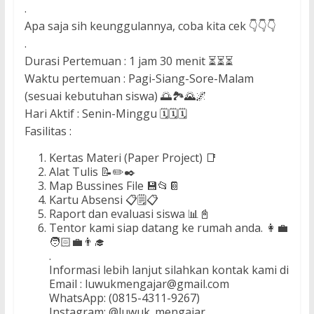
.
Apa saja sih keunggulannya, coba kita cek 👇👇👇
.
Durasi Pertemuan : 1 jam 30 menit ⏳⏳⏳
Waktu pertemuan : Pagi-Siang-Sore-Malam
(sesuai kebutuhan siswa) 🌅🏞️🌄🌌
Hari Aktif : Senin-Minggu 🗓️🗓️🗓️
Fasilitas :
Kertas Materi (Paper Project) 📑
Alat Tulis 📝✏️✒️
Map Bussines File 💾📂📔
Kartu Absensi 📋🗒️📋
Raport dan evaluasi siswa 📊📓
Tentor kami siap datang ke rumah anda. 👩‍💼
🧑🏻‍💼👨‍🎓
.
Informasi lebih lanjut silahkan kontak kami di
Email : luwukmengajar@gmail.com
WhatsApp: (0815-4311-9267)
Instagram: @luwuk_mengajar