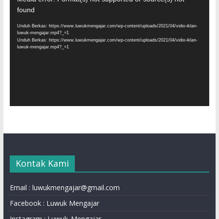
Video
found
Unduh Berkas: https://www.luwukmengajar.com/wp-content/uploads/2021/04/vidio-iklan-
luwuk-mengajar.mp4?_=1
Unduh Berkas: https://www.luwukmengajar.com/wp-content/uploads/2021/04/vidio-iklan-
luwuk-mengajar.mp4?_=1
Kontak Kami
Email : luwukmengajar@gmail.com
Facebook : Luwuk Mengajar
Instagram : Luwuk_Mengajar